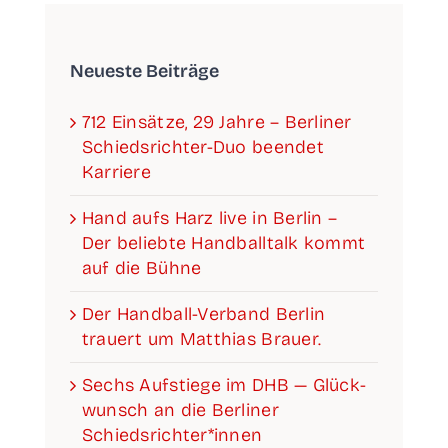
Neu­es­te Beiträge
712 Ein­sät­ze, 29 Jah­re – Ber­li­ner
Schieds­­­rich­­­ter-Duo been­det
Karriere
Hand aufs Harz live in Ber­lin –
Der belieb­te Hand­ball­talk kommt
auf die Bühne
Der Han­­d­­­ball-Ver­­­­­band Ber­lin
trau­ert um Mat­thi­as Brauer.
Sechs Auf­stie­ge im DHB — Glück­
wunsch an die Ber­li­ner
Schiedsrichter*innen