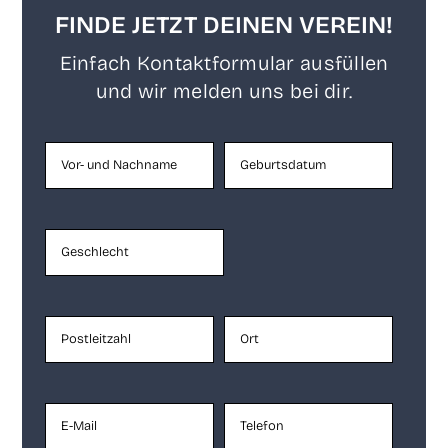
FINDE JETZT DEINEN VEREIN!
Ein­fach Kon­takt­for­mu­lar aus­fül­len
und wir mel­den uns bei dir.