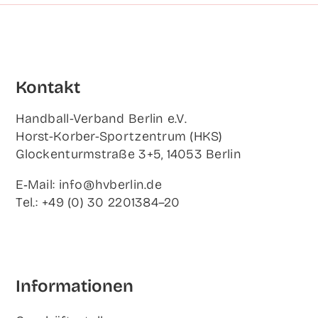
Kon­takt
Hand­ball-Ver­band Ber­lin e.V.
Horst-Korb­er-Sport­zen­trum (HKS)
Glo­cken­turm­stra­ße 3+5, 14053 Berlin
E‑Mail: info@hvberlin.de
Tel.: +49 (0) 30 2201384–20
Infor­ma­tio­nen