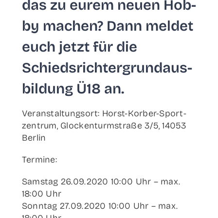
das zu eurem neu­en Hob­
by machen? Dann mel­det
euch jetzt für die
Schieds­rich­ter­grund­aus­
bil­dung Ü18 an.
Ver­an­stal­tungs­ort: Horst-Kor­b­er-Spor­t­­
zen­­trum, Glo­cken­turm­stra­ße 3/5, 14053
Berlin
Ter­mi­ne:
Sams­tag 26.09.2020 10:00 Uhr – max.
18:00 Uhr
Sonn­tag 27.09.2020 10:00 Uhr – max.