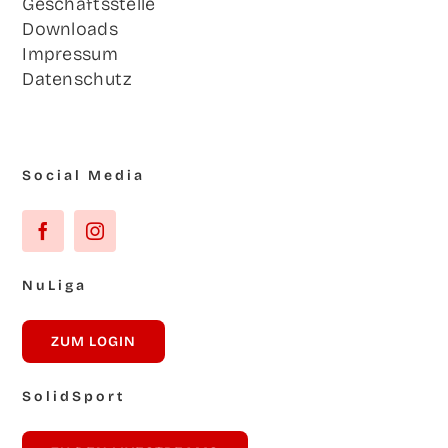
Geschäfts­stel­le
Down­loads
Impres­sum
Daten­schutz
Social Media
NuLi­ga
ZUM LOG­IN
Solid­Sport