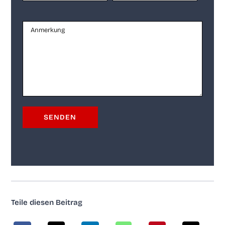
Tei­le die­sen Beitrag