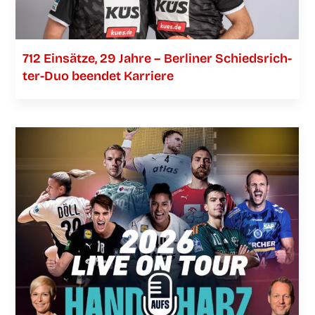
712 Ein­sät­ze, 29 Jah­re – Ber­li­ner Schieds­­­rich­­­
ter-Duo been­det Karriere