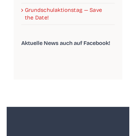
Grund­schul­ak­ti­ons­tag — Save
the Date!
Aktu­el­le News auch auf Facebook!