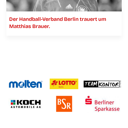
Der Han­­d­­­ball-Ver­­­­­band Ber­lin trau­ert um
Mat­thi­as Brauer.