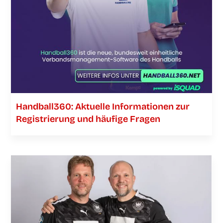
Handball360: Aktu­el­le Infor­ma­tio­nen zur
Regis­trie­rung und häu­fi­ge Fragen