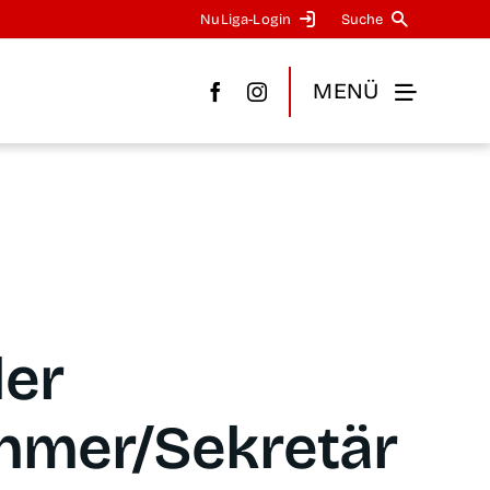
NuLi­­ga-Log­in
Suche
MENÜ
der
hmer/Sekretär