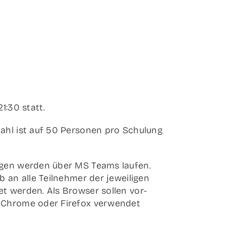
1:30 statt.
­zahl ist auf 50 Per­so­nen pro Schu­lung
n­gen wer­den über MS Teams lau­fen.
 an alle Teil­neh­mer der jewei­li­gen
et wer­den. Als Brow­ser sol­len vor­
 Chro­me oder Fire­fox ver­wen­det