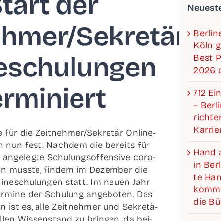
tart der
Neu­es­t
ehmer/Sekretär
Ber­li
Köln g
­schu­lun­gen
Best P
2026 d
erminiert
712 Ein
– Ber­l
rich­­­
Karrie
­ne für die Zeitnehmer/Sekretär Online­
en nun fest. Nach­dem die bereits für
Hand a
ge­leg­te Schu­lungs­of­fen­si­ve coro­
in Ber­
len muss­te, fin­dem im Dezem­ber die
te Hand
line­schu­lun­gen statt. Im neu­en Jahr
kommt
er­mi­ne der Schu­lung ange­bo­ten. Das
die B
n ist es, alle Zeit­neh­mer und Sekre­tä­
l­len Wis­sen­stand zu brin­gen, da bei­