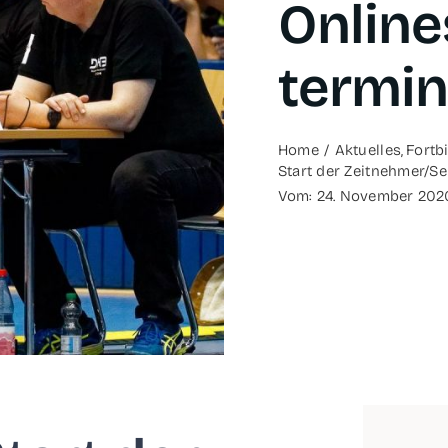
Online
termin
Home
Aktu­el­les
Fort­b
Start der Zeitnehmer/Sek
Vom: 24. Novem­ber 202