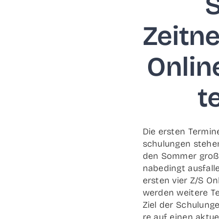
S
Zeitn
Online
t
Die ers­ten Ter­mi
schu­lun­gen ste­h
den Som­mer groß an
nabe­dingt aus­fal­
ers­ten vier Z/S On
wer­den wei­te­re T
Ziel der Schu­lun­ge
re auf einen aktu­e