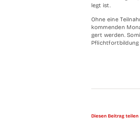
legt ist.
Ohne eine Teil­nah
kom­men­den Mona­t
gert wer­den. Somit
Pflicht­fort­bil­dung
Die­sen Bei­trag teilen