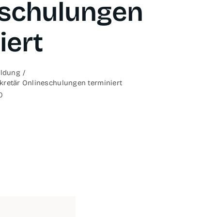
­schu­lun­gen
iert
il­dung
retär Online­schu­lun­gen terminiert
0