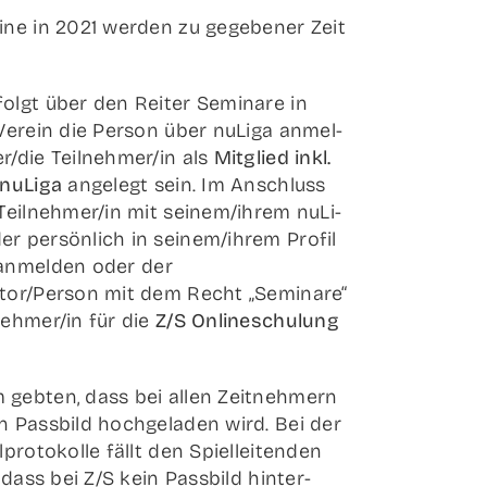
mi­ne in 2021 wer­den zu gege­be­ner Zeit
olgt über den Rei­ter Semi­na­re in
Ver­ein die Per­son über nuLi­ga anmel­
r/die Teilnehmer/in als
Mit­glied inkl.
 nuLi­ga
ange­legt sein. Im Anschluss
 Teilnehmer/in mit seinem/ihrem nuLi­
r per­sön­lich in seinem/ihrem Pro­fil
anmel­den oder der
tor/Person mit dem Recht „Semi­na­re“
nehmer/in für die
Z/S Online­schu­lung
geb­ten, dass bei allen Zeit­neh­mern
n Pass­bild hoch­ge­la­den wird. Bei der
­pro­to­kol­le fällt den Spiel­lei­ten­den
, dass bei Z/S kein Pass­bild hin­ter­