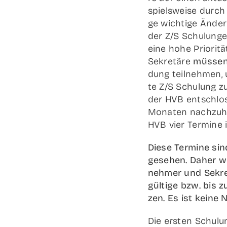
spiels­wei­se durc
ge wich­ti­ge Ände­
der Z/S Schu­lun­g
eine hohe Prio­ri­tä
Sekre­tä­re
müs­se
dung teil­neh­men, 
te Z/S Schu­lung z
der HVB ent­schlos
Mona­ten nach­zu­h
HVB vier Ter­mi­n
Die­se Ter­mi­ne s
ge­se­hen. Daher we
neh­mer und Sekre­t
gül­ti­ge bzw. bis 
zen. Es ist kei­ne
Die ers­ten Schu­lu