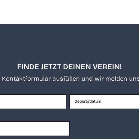
FINDE JETZT DEINEN VEREIN!
 Kon­takt­for­mu­lar aus­fül­len und wir mel­den uns