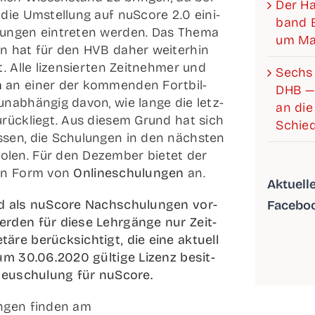
Der Han­­
h die Umstel­lung auf nuScore 2.0 eini­
band Be
run­gen ein­tre­ten wer­den. Das The­ma
um Mat
en hat für den HVB daher wei­ter­hin
t. Alle lizen­sier­ten Zeit­neh­mer und
Sechs 
n
an einer der kom­men­den Fort­bil­
DHB —
unab­hän­gig davon, wie lan­ge die letz­
an die 
urück­liegt. Aus die­sem Grund hat sich
Schied
­sen, die Schu­lun­gen in den nächs­ten
o­len. Für den Dezem­ber bie­tet der
e in Form von
Online­schu­lun­gen
an.
Aktu­el­
ind als nuScore Nach­schu­lun­gen vor­
Facebo
r­den für die­se Lehr­gän­ge nur Zeit­
ä­re berück­sich­tigt, die eine aktu­ell
zum 30.06.2020 gül­ti­ge Lizenz besit­
 Neu­schu­lung für nuScore.
n­gen fin­den am