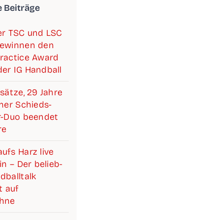
e Beiträge
­ner TSC und LSC
ewin­nen den
rac­ti­ce Award
er IG Handball
­sät­ze, 29 Jah­re
i­ner Schieds­­­
ter-Duo been­det
re
ufs Harz live
lin – Der belieb­
­ball­talk
 auf
ühne