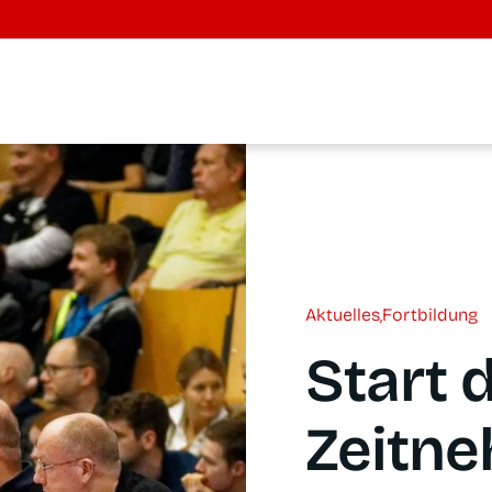
Aktu­el­les
,
Fort­bil­dung
Start 
Zeitne