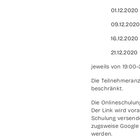
01.12.2020
09.12.2020
16.12.2020
21.12.2020
jeweils von 19:00–2
Die Teil­neh­mer­an
beschränkt.
Die Online­schu­lu
Der Link wird vor­ab
Schu­lung ver­sen­d
zugs­wei­se Goog­le
werden.