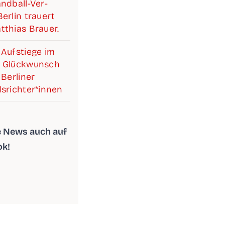
d­­­ball-Ver­­­­­
r­lin trau­ert
­thi­as Brauer.
Auf­stie­ge im
 Glück­wunsch
Ber­li­ner
srichter*innen
le News auch auf
ok!