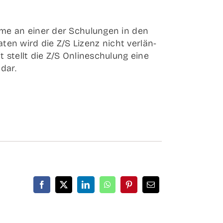
­me an einer der Schu­lun­gen in den
en wird die Z/S Lizenz nicht ver­län­
 stellt die Z/S Online­schu­lung eine
 dar.