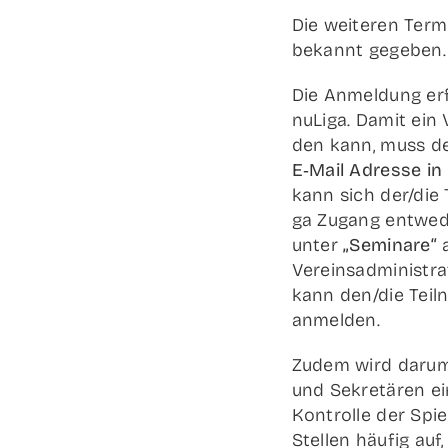
Die wei­te­ren Ter­
bekannt gegeben.
Die Anmel­dung erf
nuLi­ga. Damit ein 
den kann, muss de
E‑Mail Adres­se in
kann sich der/die
ga Zugang ent­we­de
unter
„Semi­na­re“
Vereinsadministra
kann den/die Teil
anmel­den.
Zudem wird dar­um 
und Sekre­tä­ren ei
Kon­trol­le der Spiel
Stel­len häu­fig auf