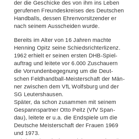
der die Geschi­cke des von ihm ins Leben
geru­fe­nen Freun­des­krei­ses des Deut­schen
Hand­balls, des­sen Ehren­vor­sit­zen­der er
nach sei­nem Aus­schei­den wurde.
Bereits im Alter von 16 Jah­ren mach­te
Hen­ning Opitz sei­ne Schieds­rich­ter­li­zenz.
1962 erhielt er sei­nen ers­ten DHB-Spiel­
auf­­trag und lei­te­te vor 6.000 Zuschau­ern
die Vor­run­den­be­geg­nung um die Deut­
schen Fel­d­han­d­­ball-Meis­­ter­­schaft der Män­
ner zwi­schen dem VfL Wolfs­burg und der
SG Leutershausen.
Spä­ter, da schon zusam­men mit sei­nem
Gespanns­part­ner Otto Peitz (VfV Span­
dau), lei­te­te er u.a. die End­spie­le um die
Deut­sche Meis­ter­schaft der Frau­en 1969
und 1973.