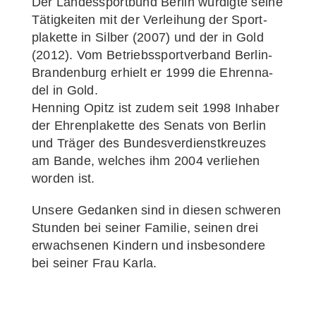
Der Lan­des­sport­bund Ber­lin wür­dig­te sei­ne
Tätig­kei­ten mit der Ver­lei­hung der Sport­
pla­ket­te in Sil­ber (2007) und der in Gold
(2012). Vom Betriebs­sport­ver­band Ber­­lin-
Bran­­den­­burg erhielt er 1999 die Ehren­na­
del in Gold.
Hen­ning Opitz ist zudem seit 1998 Inha­ber
der Ehren­pla­ket­te des Senats von Ber­lin
und Trä­ger des Bun­des­ver­dienst­kreu­zes
am Ban­de, wel­ches ihm 2004 ver­lie­hen
wor­den ist.
Unse­re Gedan­ken sind in die­sen schwe­ren
Stun­den bei sei­ner Fami­lie, sei­nen drei
erwach­se­nen Kin­dern und ins­be­son­de­re
bei sei­ner Frau Karla.