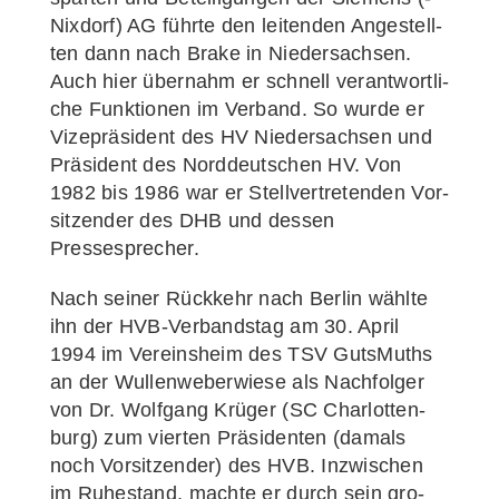
Nix­dorf) AG führ­te den lei­ten­den Ange­stell­
ten dann nach Bra­ke in Niedersachsen.
Auch hier über­nahm er schnell ver­ant­wort­li­
che Funk­tio­nen im Ver­band. So wur­de er
Vize­prä­si­dent des HV Nie­der­sach­sen und
Prä­si­dent des Nord­deut­schen HV. Von
1982 bis 1986 war er Stell­ver­tre­ten­den Vor­
sit­zen­der des DHB und des­sen
Pressesprecher.
Nach sei­ner Rück­kehr nach Ber­lin wähl­te
ihn der HVB-Ver­­­band­s­­tag am 30. April
1994 im Ver­eins­heim des TSV Guts­Muths
an der Wul­len­we­ber­wie­se als Nach­fol­ger
von Dr. Wolf­gang Krü­ger (SC Char­lot­ten­
burg) zum vier­ten Prä­si­den­ten (damals
noch Vor­sit­zen­der) des HVB. Inzwi­schen
im Ruhe­stand, mach­te er durch sein gro­