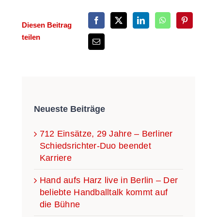
Die­sen Bei­trag
teilen
Neu­es­te Beiträge
712 Ein­sät­ze, 29 Jah­re – Ber­li­ner
Schieds­­­rich­­­ter-Duo been­det
Karriere
Hand aufs Harz live in Ber­lin – Der
belieb­te Hand­ball­talk kommt auf
die Bühne