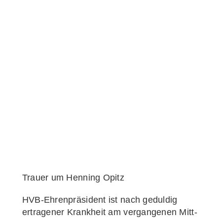
Trau­er um Hen­ning Opitz
HVB-Ehren­prä­­si­­dent ist nach gedul­dig
ertra­ge­ner Krank­heit am ver­gan­ge­nen Mitt­