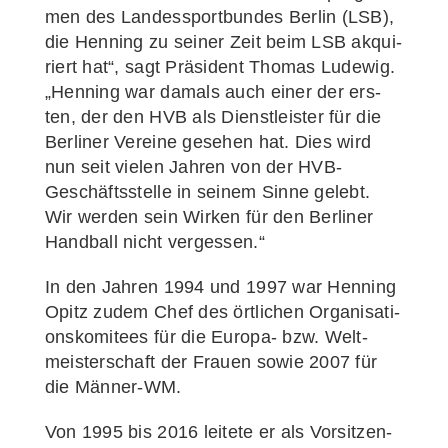
men des Lan­des­sport­bun­des Ber­lin (LSB),
die Hen­ning zu sei­ner Zeit beim LSB akqui­
riert hat“, sagt Prä­si­dent Tho­mas Ludewig.
„Hen­ning war damals auch einer der ers­
ten, der den HVB als Dienst­leis­ter für die
Ber­li­ner Ver­ei­ne gese­hen hat. Dies wird
nun seit vie­len Jah­ren von der HVB-
Geschäfts­­s­tel­­le in sei­nem Sin­ne gelebt.
Wir wer­den sein Wir­ken für den Ber­li­ner
Hand­ball nicht vergessen.“
In den Jah­ren 1994 und 1997 war Hen­ning
Opitz zudem Chef des ört­li­chen Orga­ni­sa­ti­
ons­ko­mi­tees für die Euro­­pa- bzw. Welt­
meis­ter­schaft der Frau­en sowie 2007 für
die Männer-WM.
Von 1995 bis 2016 lei­te­te er als Vor­sit­zen­