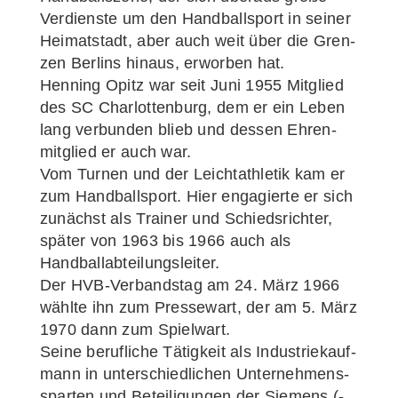
Ver­diens­te um den Hand­ball­sport in sei­ner
Hei­mat­stadt, aber auch weit über die Gren­
zen Ber­lins hin­aus, erwor­ben hat.
Hen­ning Opitz war seit Juni 1955 Mit­glied
des SC Char­lot­ten­burg, dem er ein Leben
lang ver­bun­den blieb und des­sen Ehren­
mit­glied er auch war.
Vom Tur­nen und der Leicht­ath­le­tik kam er
zum Hand­ball­sport. Hier enga­gier­te er sich
zunächst als Trai­ner und Schieds­rich­ter,
spä­ter von 1963 bis 1966 auch als
Handballabteilungsleiter.
Der HVB-Ver­­­band­s­­tag am 24. März 1966
wähl­te ihn zum Pres­se­wart, der am 5. März
1970 dann zum Spielwart.
Sei­ne beruf­li­che Tätig­keit als Indus­trie­kauf­
mann in unter­schied­li­chen Unter­neh­mens­
spar­ten und Betei­li­gun­gen der Sie­mens (-