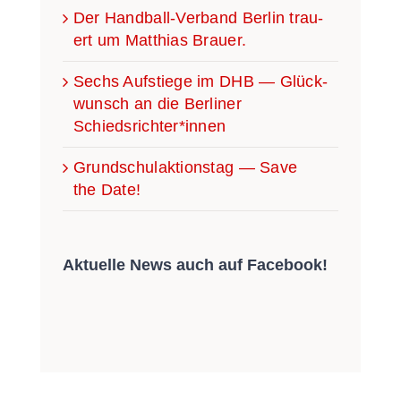
Der Han­­d­­­ball-Ver­­­­­band Ber­lin trau­
ert um Mat­thi­as Brauer.
Sechs Auf­stie­ge im DHB — Glück­
wunsch an die Ber­li­ner
Schiedsrichter*innen
Grund­schul­ak­ti­ons­tag — Save
the Date!
Aktu­el­le News auch auf Facebook!