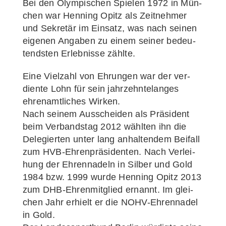
Bei den Olym­pi­schen Spie­len 1972 in Mün­
chen war Hen­ning Opitz als Zeit­neh­mer
und Sekre­tär im Ein­satz, was nach sei­nen
eige­nen Anga­ben zu einem sei­ner bedeu­
tends­ten Erleb­nis­se zählte.
Eine Viel­zahl von Ehrun­gen war der ver­
dien­te Lohn für sein jahr­zehn­te­lan­ges
ehren­amt­li­ches Wirken.
Nach sei­nem Aus­schei­den als Prä­si­dent
beim Ver­bands­tag 2012 wähl­ten ihn die
Dele­gier­ten unter lang anhal­ten­dem Bei­fall
zum HVB-Ehren­prä­­si­­den­­ten. Nach Ver­lei­
hung der Ehren­na­deln in Sil­ber und Gold
1984 bzw. 1999 wur­de Hen­ning Opitz 2013
zum DHB-Ehren­­mi­t­­glied ernannt. Im glei­
chen Jahr erhielt er die NOHV-Ehren­na­­del
in Gold.