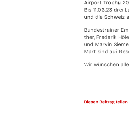
Air­port Tro­phy 2
Bis 11.06.23 drei L
und die Schweiz s
Bun­des­trai­ner Emi
ther, Fre­de­rik Hö
und Mar­vin Sie­mer
Mart sind auf Res
Wir wün­schen allen
Die­sen Bei­trag teilen