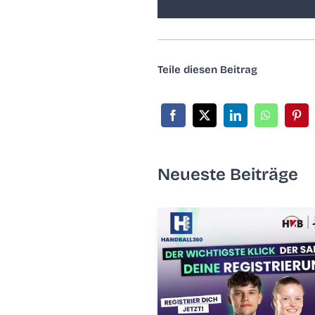
Tei­le die­sen Beitrag
Neu­es­te Beiträge