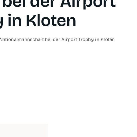
bei der Air­port
y in Kloten
Natio­nal­mann­schaft bei der Air­port Tro­phy in Kloten