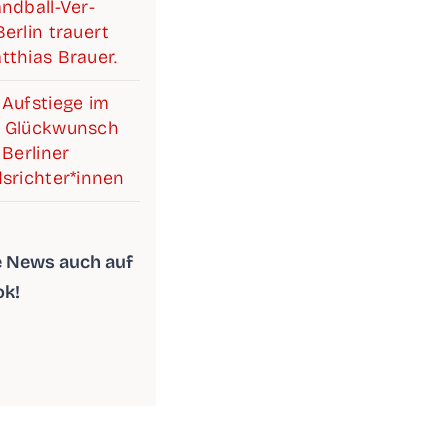
d­­­ball-Ver­­­­­
r­lin trau­ert
­thi­as Brauer.
Auf­stie­ge im
 Glück­wunsch
Ber­li­ner
srichter*innen
le News auch auf
ok!