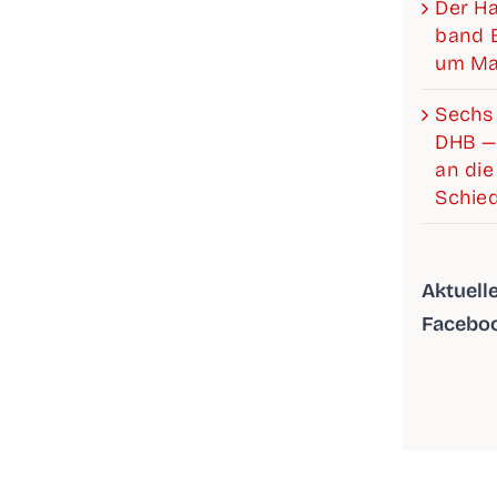
Der Han­­
band Be
um Mat
Sechs 
DHB —
an die 
Schied
Aktu­el­
Facebo