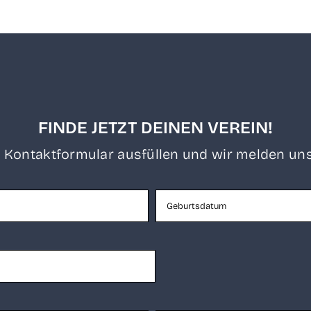
FINDE JETZT DEINEN VEREIN!
 Kon­takt­for­mu­lar aus­fül­len und wir mel­den uns