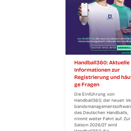
Handball360: Aktu­el­le
Infor­ma­tio­nen zur
Regis­trie­rung und häu­
ge Fragen
Die Ein­füh­rung von
Handball360, der neu­en Ve
bands­ma­nage­m­ent­soft­war
des Deut­schen Hand­balls,
nimmt wei­ter Fahrt auf. Zur
Sai­son 2026/27 wird
Handball360 die
…