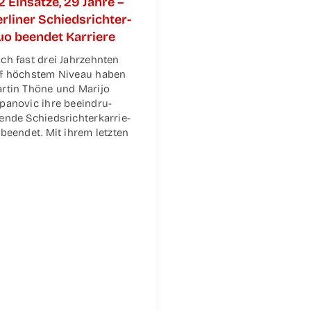
2 Ein­sät­ze, 29 Jah­re –
r­li­ner Schieds­­­rich­­­ter-
o been­det Karriere
ch fast drei Jahr­zehn­ten
f höchs­tem Niveau haben
r­tin Thö­ne und Mari­jo
pa­no­vic ihre beein­dru­
en­de Schieds­rich­ter­kar­rie­
 been­det. Mit ihrem letz­ten