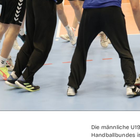
Die männ­li­che U1
Hand­ball­bun­des 