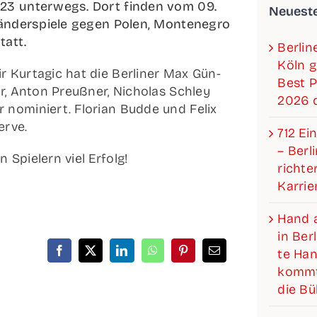
023 unter­wegs. Dort fin­den vom 09.
Neu­es­t
än­der­spie­le gegen Polen, Mon­te­ne­gro
tatt.
Ber­li
Köln g
r Kur­ta­gic hat die Ber­li­ner Max Gün­
Best P
ler, Anton Preuß­ner, Nicho­las Schley
2026 d
 nomi­niert. Flo­ri­an Bud­de und Felix
erve.
712 Ein
– Ber­l
 Spie­lern viel Erfolg!
rich­­­
Karrie
Hand a
in Ber­
te Hand
kommt
die B