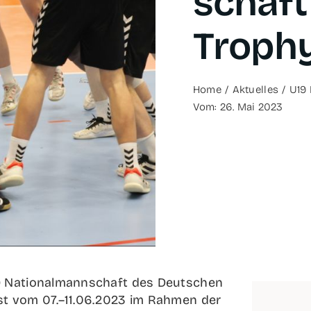
schaft 
Tro­ph
Home
Aktu­el­les
U19 
Vom: 26. Mai 2023
9 Natio­nal­mann­schaft des Deut­schen
ist vom 07.–11.06.2023 im Rah­men der