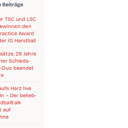
e Beiträge
­ner TSC und LSC
ewin­nen den
rac­ti­ce Award
er IG Handball
­sät­ze, 29 Jah­re
i­ner Schieds­­­
ter-Duo been­det
re
ufs Harz live
lin – Der belieb­
­ball­talk
 auf
ühne