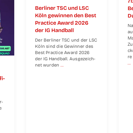
71
Ber­li­ner TSC und LSC
Be
Köln gewin­nen den Best
Du
Prac­ti­ce Award 2026
Na
der IG Handball
au
Ma
Der Ber­li­ner TSC und der LSC
Zu
Köln sind die Gewin­ner des
ck
Best Prac­ti­ce Award 2026
re
der IG Hand­ball. Aus­ge­zeich­
…
net wur­den
…
fi­
r­
e