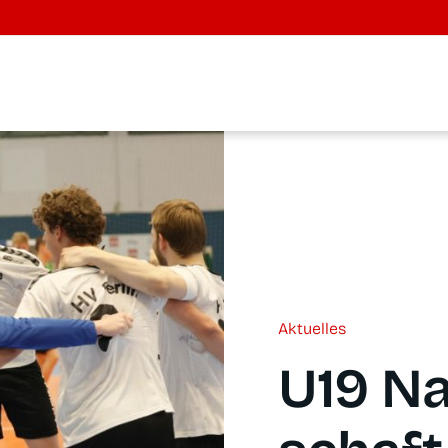
Aktu­el­les
U19 Na