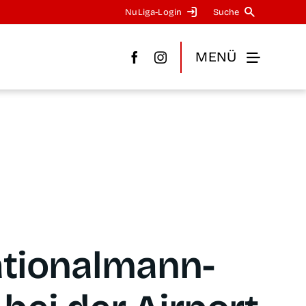
NuLi­­ga-Log­in
Suche
MENÜ
tio­nal­mann­