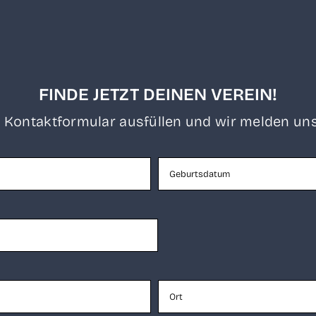
FINDE JETZT DEINEN VEREIN!
 Kon­takt­for­mu­lar aus­fül­len und wir mel­den uns