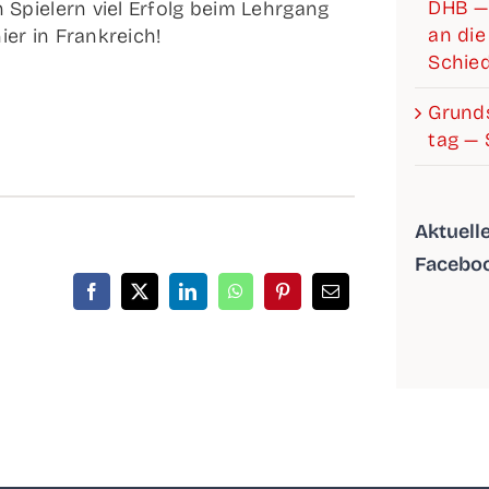
DHB —
Spie­lern viel Erfolg beim Lehr­gang
an die 
nier in Frankreich!
Schied
Grund­s
tag — 
Aktu­el­
Facebo