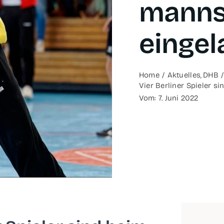
mann­s
einge
Home
Aktu­el­les
DHB
Vier Ber­li­ner Spie­ler 
Vom: 7. Juni 2022