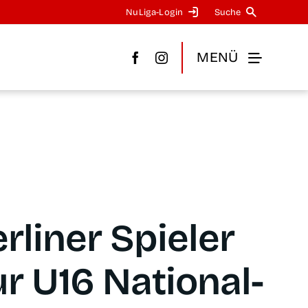
NuLi­­ga-Log­in
Suche
MENÜ
r­li­ner Spie­ler
r U16 Natio­nal­