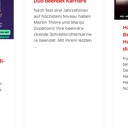
Duo been­det Karriere
Nach fast drei Jahr­zehn­ten
auf höchs­tem Niveau haben
Mar­tin Thö­ne und Mari­jo
Ha
Zupa­no­vic ihre beein­dru­
Be
cken­de Schieds­rich­ter­kar­rie­
re been­det. Mit ihrem letz­ten
Ha
…
d
Ku
fi­
te
De
Ha
Ha
r­
No
e