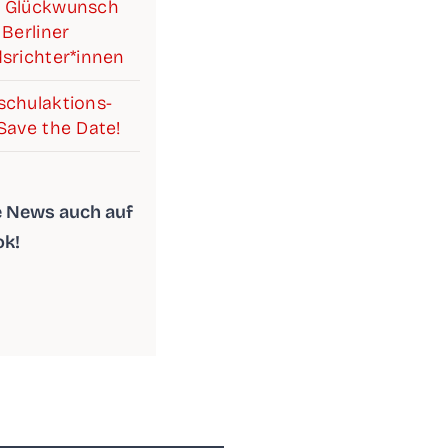
 Glück­wunsch
Ber­li­ner
srichter*innen
chul­ak­ti­ons­
Save the Date!
le News auch auf
ok!