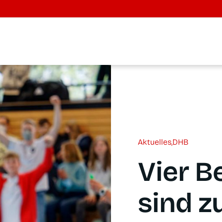
Aktu­el­les
,
DHB
Vier Be
sind zu