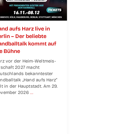
nd aufs Harz live in
r­lin – Der belieb­te
nd­ball­talk kommt auf
ie Bühne
rz vor der Heim-Wel­t­­meis­­
r­­schaft 2027 macht
utsch­lands bekann­tes­ter
nd­ball­talk „Hand aufs Harz“
lt in der Haupt­stadt. Am 29.
vem­ber 2026
…