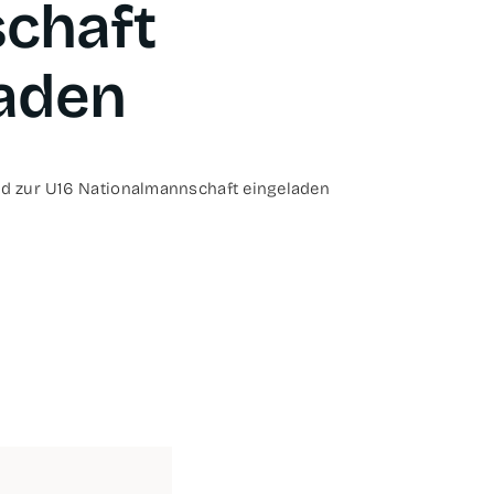
chaft
laden
sind zur U16 Natio­nal­mann­schaft eingeladen