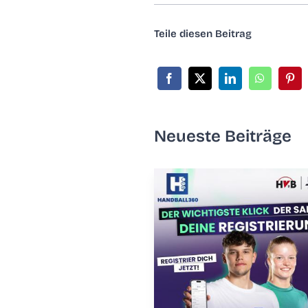
Tei­le die­sen Beitrag
Neu­es­te Beiträge