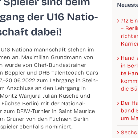
er Spie­ler sind beim
Neu­es­t
­gang der U16 Natio­
712 Ein
– Ber­l
schaft dabei!
rich­­­
Karrie
e U16 Natio­nal­mann­schaft ste­hen im
men an. Maxi­mi­li­an Grund­mann von
Hand a
 wur­de von Chef-Bun­­des­­trai­­ner
in Ber­
 Bepp­ler und DHB-Talen­t­­coach Cars­
te Hand
7.–20.06.2022 zum Lehr­gang in Stein­
kommt
. Im Anschluss an den Lehr­gang in
die B
Moritz Wan­ju­ra, Juli­an Kusche und
Der Han­­
 Füch­se Ber­lin) mit der Natio­nal­
band Be
r zum DFJW-Tur­­nier in Saint Mau­rice
um Mat
 Jan Grü­ner von den Füch­sen Ber­lin
­spie­ler eben­falls nominiert.
Sechs 