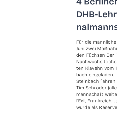
4 Ber­li­n
DHB-Lehr­
nal­mann­
Für die männ­li­ch
Juni zwei Maß­nah­
den Füch­sen Ber­lin
Nach­wuchs Jochen
ten Kla­vehn vom 1
bach ein­ge­la­den
Stein­bach fah­ren 
Tim Schrö­der (alle
mann­schaft wei­te
l’Exil, Frank­reich.
wur­de als Reser­ve