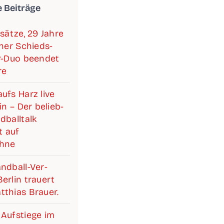
e Beiträge
­sät­ze, 29 Jah­re
i­ner Schieds­­­
ter-Duo been­det
re
ufs Harz live
lin – Der belieb­
­ball­talk
 auf
ühne
d­­­ball-Ver­­­­­
r­lin trau­ert
­thi­as Brauer.
Auf­stie­ge im