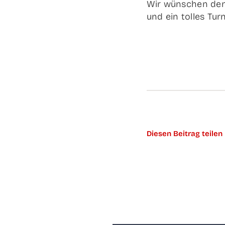
Wir wün­schen den 
und ein tol­les Tur­
Die­sen Bei­trag teilen