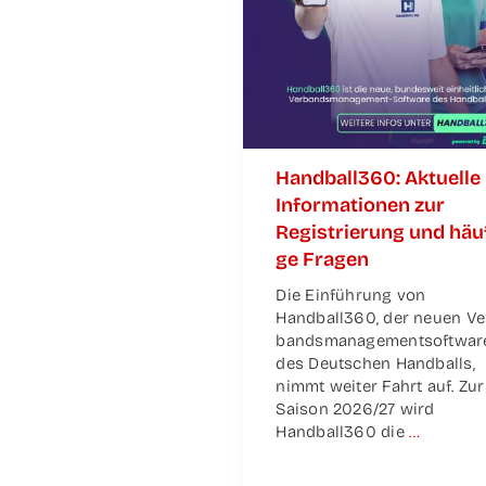
Handball360: Aktu­el­le
Infor­ma­tio­nen zur
Regis­trie­rung und häu­
ge Fragen
Die Ein­füh­rung von
Handball360, der neu­en Ve
bands­ma­nage­m­ent­soft­war
des Deut­schen Hand­balls,
nimmt wei­ter Fahrt auf. Zur
Sai­son 2026/27 wird
Handball360 die
…