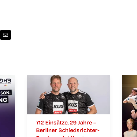
712 Ein­sät­ze, 29 Jah­re –
Ber­li­ner Schieds­­­rich­­­ter-