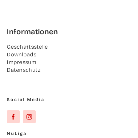
Infor­ma­tio­nen
Geschäfts­stel­le
Down­loads
Impres­sum
Daten­schutz
Social Media
NuLi­ga