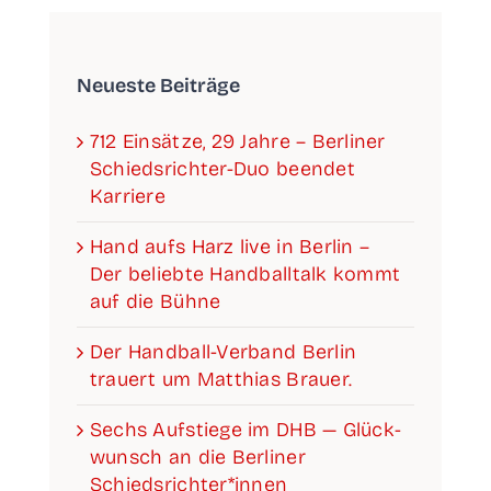
Neu­es­te Beiträge
712 Ein­sät­ze, 29 Jah­re – Ber­li­ner
Schieds­­­rich­­­ter-Duo been­det
Karriere
Hand aufs Harz live in Ber­lin –
Der belieb­te Hand­ball­talk kommt
auf die Bühne
Der Han­­d­­­ball-Ver­­­­­band Ber­lin
trau­ert um Mat­thi­as Brauer.
Sechs Auf­stie­ge im DHB — Glück­
wunsch an die Ber­li­ner
Schiedsrichter*innen