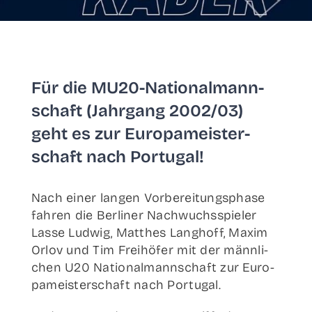
Für die MU20-Natio­nal­­man­n­­
schaft (Jahr­gang 2002/03)
geht es zur Euro­pa­meis­ter­
schaft nach Portugal!
Nach einer lan­gen Vor­be­rei­tungs­pha­se
fah­ren die Ber­li­ner Nach­wuchs­spie­ler
Las­se Lud­wig, Matthes Lang­hoff, Maxim
Orl­ov und Tim Frei­hö­fer mit der männ­li­
chen U20 Natio­nal­mann­schaft zur Euro­
pa­meis­ter­schaft nach Portugal.