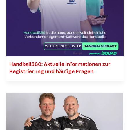
Handball360: Aktu­el­le Infor­ma­tio­nen zur
Regis­trie­rung und häu­fi­ge Fragen