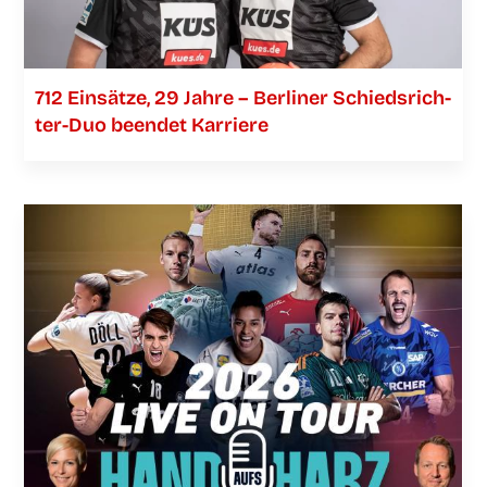
712 Ein­sät­ze, 29 Jah­re – Ber­li­ner Schieds­­­rich­­­
ter-Duo been­det Karriere