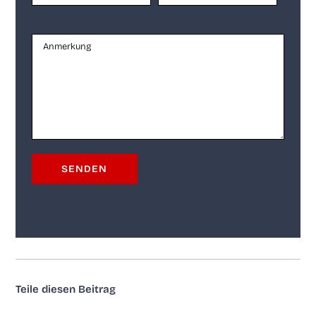
Tei­le die­sen Beitrag