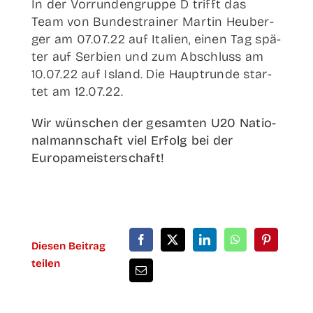
In der Vor­run­den­grup­pe D trifft das
Team von Bun­des­trai­ner Mar­tin Heu­ber­
ger am 07.07.22 auf Ita­li­en, einen Tag spä­
ter auf Ser­bi­en und zum Abschluss am
10.07.22 auf Island. Die Haupt­run­de star­
tet am 12.07.22.
Wir wün­schen der gesam­ten U20 Natio­
nal­mann­schaft viel Erfolg bei der
Europameisterschaft!
Die­sen Bei­trag
teilen