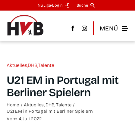
Zum
NuLi­­ga-Log­in
Suche
Inhalt
springen
MENÜ
Aktu­el­les
,
DHB
,
Talen­te
U21 EM in Por­tu­gal mit
Ber­li­ner Spielern
Home
Aktu­el­les
DHB
Talen­te
U21 EM in Por­tu­gal mit Ber­li­ner Spielern
Vom: 4. Juli 2022