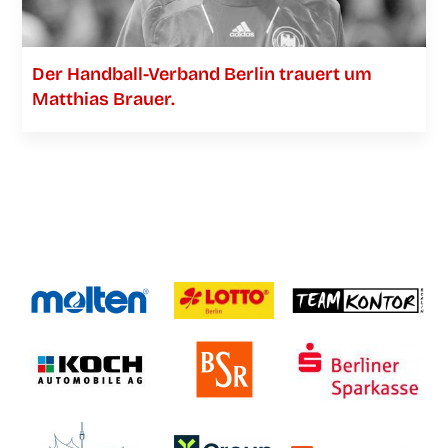
Der Han­­d­­­ball-Ver­­­­­band Ber­lin trau­ert um
Mat­thi­as Brauer.