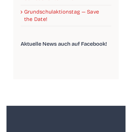
Grund­schul­ak­ti­ons­tag — Save
the Date!
Aktu­el­le News auch auf Facebook!