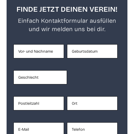
FINDE JETZT DEINEN VEREIN!
Ein­fach Kon­takt­for­mu­lar aus­fül­len
und wir mel­den uns bei dir.