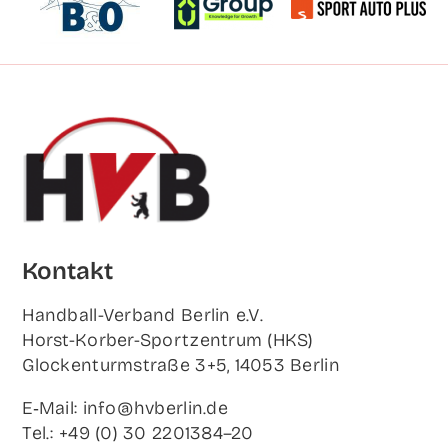
Kon­takt
Hand­ball-Ver­band Ber­lin e.V.
Horst-Korb­er-Sport­zen­trum (HKS)
Glo­cken­turm­stra­ße 3+5, 14053 Berlin
E‑Mail: info@hvberlin.de
Tel.: +49 (0) 30 2201384–20