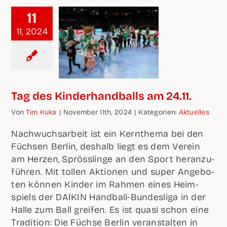
11
11, 2024
Tag des Kin­der­hand­balls am 24.11.
Von
Tim Kuka
|
Novem­ber 11th, 2024
|
Kate­go­rien:
Aktu­el­les
Nach­wuchs­ar­beit ist ein Kern­the­ma bei den
Füch­sen Ber­lin, des­halb liegt es dem Ver­ein
am Her­zen, Spröss­lin­ge an den Sport her­an­zu­
füh­ren. Mit tol­len Aktio­nen und super Ange­bo­
ten kön­nen Kin­der im Rah­men eines Heim­
spiels der DAIKIN Hand­ball-Bun­des­li­ga in der
Hal­le zum Ball grei­fen. Es ist qua­si schon eine
Tra­di­ti­on: Die Füch­se Ber­lin ver­an­stal­ten in