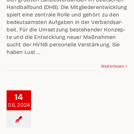
Hand­ball­bund (DHB). Die Mit­glie­der­ent­wick­lung
spielt eine zen­tra­le Rol­le und gehört zu den
bedeut­sams­ten Auf­ga­ben in der Ver­bands­ar­
beit. Für die Umset­zung bestehen­der Kon­zep­
te und die Ent­wick­lung neu­er Maß­nah­men
sucht der HVNB per­so­nel­le Ver­stär­kung. Sie
haben Lust
…
Wei­ter­le­sen
14
06, 2024