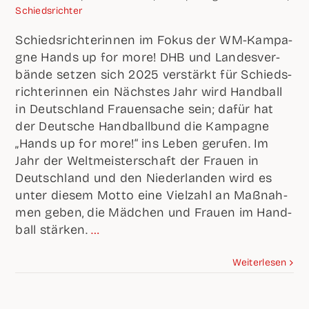
Schieds­rich­ter
Schieds­rich­te­rin­nen im Fokus der WM-Kam­pa­
gne Hands up for more! DHB und Lan­des­ver­
bän­de set­zen sich 2025 ver­stärkt für Schieds­
rich­te­rin­nen ein Nächs­tes Jahr wird Hand­ball
in Deutsch­land Frau­en­sa­che sein; dafür hat
der Deut­sche Hand­ball­bund die Kam­pa­gne
„Hands up for more!“ ins Leben geru­fen. Im
Jahr der Welt­meis­ter­schaft der Frau­en in
Deutsch­land und den Nie­der­lan­den wird es
unter die­sem Mot­to eine Viel­zahl an Maß­nah­
men geben, die Mäd­chen und Frau­en im Hand­
ball stär­ken.
…
Wei­ter­le­sen