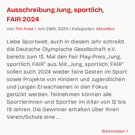
Aus­schrei­bung Jung, sport­lich,
FAIR 2024
Von
Tim Kuka
|
Juni 28th, 2024
|
Kate­go­rien:
Aktu­el­les
Lie­be Sport­welt, auch in die­sem Jahr schreibt
die Deut­sche Olym­pi­sche Gesell­schaft e.V.
bereits zum 13. Mal den Fair Play-Preis „Jung,
sport­lich, FAIR“ aus. Mit „Jung, sport­lich, FAIR“
sol­len auch 2024 wie­der fai­re Ges­ten im Sport
sowie Pro­jek­te von Kin­dern und Jugend­li­chen
und jun­gen Erwach­se­nen in den Fokus
gerückt wer­den. Teil­neh­men kön­nen alle
Sport­le­rin­nen und Sport­ler im Alter von 12 bis
19 Jah­ren. Die Gewin­ner erhal­ten über Ihren
Verein/Schule eine
…
Wei­ter­le­sen