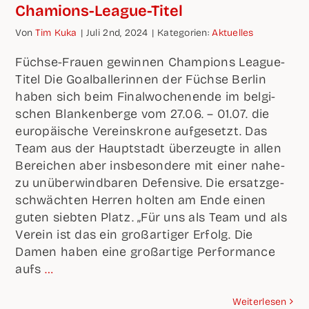
Chamions-League-Titel
Von
Tim Kuka
|
Juli 2nd, 2024
|
Kate­go­rien:
Aktu­el­les
Füch­se-Frau­en gewin­nen Cham­pi­ons League-
Titel Die Goal­bal­le­rin­nen der Füch­se Ber­lin
haben sich beim Final­wo­chen­en­de im bel­gi­
schen Blan­ken­ber­ge vom 27.06. – 01.07. die
euro­päi­sche Ver­eins­kro­ne auf­ge­setzt. Das
Team aus der Haupt­stadt über­zeug­te in allen
Berei­chen aber ins­be­son­de­re mit einer nahe­
zu unüber­wind­ba­ren Defen­si­ve. Die ersatz­ge­
schwäch­ten Her­ren hol­ten am Ende einen
guten sieb­ten Platz. „Für uns als Team und als
Ver­ein ist das ein groß­ar­ti­ger Erfolg. Die
Damen haben eine groß­ar­ti­ge Per­for­mance
aufs
…
Wei­ter­le­sen