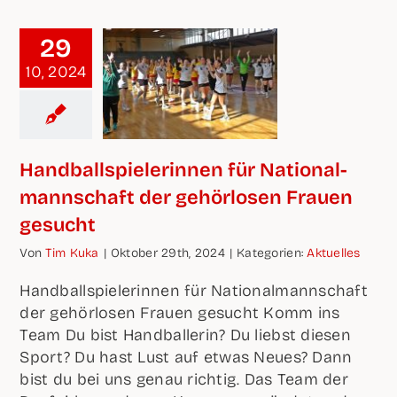
29
10, 2024
Hand­ball­spie­le­rin­nen für Natio­nal­
mann­schaft der gehör­lo­sen Frau­en
gesucht
Von
Tim Kuka
|
Okto­ber 29th, 2024
|
Kate­go­rien:
Aktu­el­les
Hand­ball­spie­le­rin­nen für Natio­nal­mann­schaft
der gehör­lo­sen Frau­en gesucht Komm ins
Team Du bist Hand­bal­le­rin? Du liebst die­sen
Sport? Du hast Lust auf etwas Neu­es? Dann
bist du bei uns genau rich­tig. Das Team der