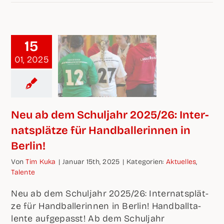
15
01, 2025
Neu ab dem Schul­jahr 2025/26: Inter­
nats­plät­ze für Hand­bal­le­rin­nen in
Berlin!
Von
Tim Kuka
|
Janu­ar 15th, 2025
|
Kate­go­rien:
Aktu­el­les
,
Talen­te
Neu ab dem Schul­jahr 2025/26: Inter­nats­plät­
ze für Hand­bal­le­rin­nen in Ber­lin! Hand­ball­ta­
len­te auf­ge­passt! Ab dem Schul­jahr