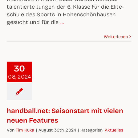
talen­tier­te Jun­gen der 6. Klas­se für die Eli­te­
schu­le des Sports in Hohen­schön­hau­sen
gesucht und für die
…
Wei­ter­le­sen
30
08, 2024
handball.net: Sai­son­start mit vie­len
neu­en Features
Von
Tim Kuka
|
August 30th, 2024
|
Kate­go­rien:
Aktu­el­les