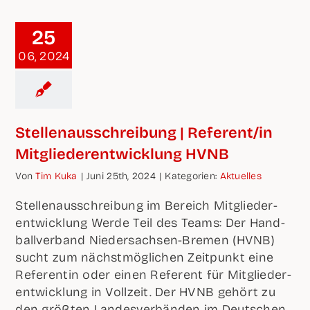
25
06, 2024
Stel­len­aus­schrei­bung | Referent/in
Mit­glie­der­ent­wick­lung HVNB
Von
Tim Kuka
|
Juni 25th, 2024
|
Kate­go­rien:
Aktu­el­les
Stel­len­aus­schrei­bung im Bereich Mit­glie­der­
ent­wick­lung Wer­de Teil des Teams: Der Hand­
ball­ver­band Nie­der­sach­sen-Bre­men (HVNB)
sucht zum nächst­mög­li­chen Zeit­punkt eine
Refe­ren­tin oder einen Refe­rent für Mit­glie­der­
ent­wick­lung in Voll­zeit. Der HVNB gehört zu
den größ­ten Lan­des­ver­bän­den im Deut­schen