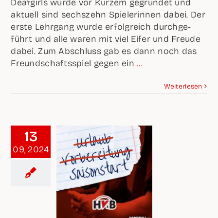
Deaf­girls wur­de vor Kur­zem gegrün­det und
aktu­ell sind sechs­zehn Spie­le­rin­nen dabei. Der
ers­te Lehr­gang wur­de erfolg­reich durch­ge­
führt und alle waren mit viel Eifer und Freu­de
dabei. Zum Abschluss gab es dann noch das
Freund­schafts­spiel gegen ein
…
Wei­ter­le­sen
13
09, 2024