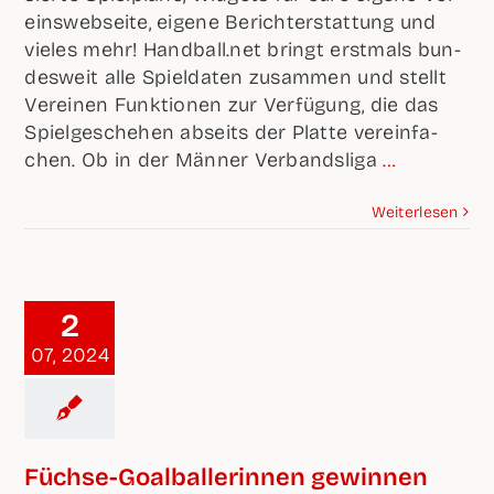
eins­web­sei­te, eige­ne Bericht­erstat­tung und
vie­les mehr! Handball.net bringt erst­mals bun­
des­weit alle Spiel­da­ten zusam­men und stellt
Ver­ei­nen Funk­tio­nen zur Ver­fü­gung, die das
Spiel­ge­sche­hen abseits der Plat­te ver­ein­fa­
chen. Ob in der Män­ner Ver­bands­li­ga
…
Wei­ter­le­sen
2
07, 2024
Füch­­se-Goal­­bal­­le­rin­­nen gewin­nen