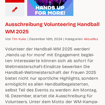
Aus­schrei­bung Vol­un­tee­ring Hand­ball
WM 2025
Von
Tim Kuka
|
Dezem­ber 16th, 2024
|
Kate­go­rien:
Aktu­el­les
Vol­un­teer der Hand­ball-WM 2025 wer­den!
„Hands up for more“ mit Enga­ge­ment beglei­
ten: Inter­es­sier­te kön­nen sich ab sofort für
Welt­meis­ter­schaft-Ein­sät­ze bewer­ben Die
Hand­ball-Welt­meis­ter­schaft der Frau­en 2025
bie­tet nicht nur sport­li­che High­lights, son­dern
ermög­licht es allen Hand­ball­be­geis­ter­ten,
selbst Teil des Events zu wer­den: Am Mon­tag,
16. Dezem­ber, star­tet die Aus­schrei­bung für
Vol­un­teers. Unter dem Mot­to der WM-Kam­pa­