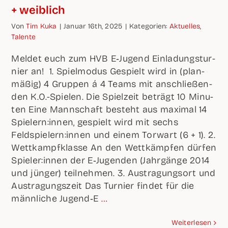
+ weiblich
Von
Tim Kuka
|
Janu­ar 16th, 2025
|
Kate­go­rien:
Aktu­el­les
,
Talen­te
Mel­det euch zum HVB E‑Jugend Ein­la­dungs­tur­
nier an! 1. Spiel­mo­dus Gespielt wird in (plan­
mä­ßig) 4 Grup­pen á 4 Teams mit anschlie­ßen­
den K.O.-Spielen. Die Spiel­zeit beträgt 10 Minu­
ten Eine Mann­schaft besteht aus maxi­mal 14
Spielern:innen, gespielt wird mit sechs
Feldspielern:innen und einem Tor­wart (6 + 1). 2.
Wett­kampf­klas­se An den Wett­kämp­fen dür­fen
Spieler:innen der E‑Jugenden (Jahr­gän­ge 2014
und jün­ger) teil­neh­men. 3. Aus­tra­gungs­ort und
Aus­tra­gungs­zeit Das Tur­nier fin­det für die
männ­li­che Jugend‑E
…
Wei­ter­le­sen