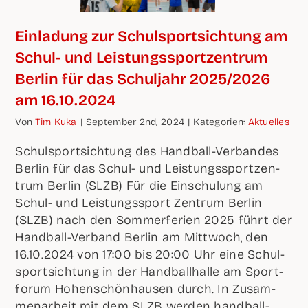
Ein­la­dung zur Schul­sport­sich­tung am
Schul- und Leis­tungs­sport­zen­trum
Ber­lin für das Schul­jahr 2025/2026
am 16.10.2024
Von
Tim Kuka
|
Sep­tem­ber 2nd, 2024
|
Kate­go­rien:
Aktu­el­les
Schul­sport­sich­tung des Hand­ball-Ver­ban­des
Ber­lin für das Schul- und Leis­tungs­sport­zen­
trum Ber­lin (SLZB) Für die Ein­schu­lung am
Schul- und Leis­tungs­sport Zen­trum Ber­lin
(SLZB) nach den Som­mer­fe­ri­en 2025 führt der
Hand­ball-Ver­band Ber­lin am Mitt­woch, den
16.10.2024 von 17:00 bis 20:00 Uhr eine Schul­
sport­sich­tung in der Hand­ball­hal­le am Sport­
fo­rum Hohen­schön­hau­sen durch. In Zusam­
men­ar­beit mit dem SLZB wer­den hand­ball-