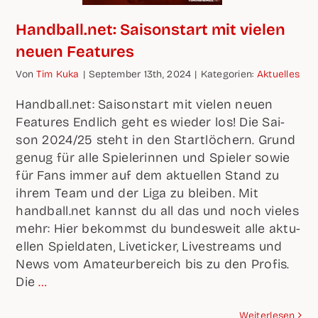
Handball.net: Sai­son­start mit vie­len
neu­en Features
Von
Tim Kuka
|
Sep­tem­ber 13th, 2024
|
Kate­go­rien:
Aktu­el­les
Handball.net: Sai­son­start mit vie­len neu­en
Fea­tures End­lich geht es wie­der los! Die Sai­
son 2024/25 steht in den Start­lö­chern. Grund
genug für alle Spie­le­rin­nen und Spie­ler sowie
für Fans immer auf dem aktu­el­len Stand zu
ihrem Team und der Liga zu blei­ben. Mit
handball.net kannst du all das und noch vie­les
mehr: Hier bekommst du bun­des­weit alle aktu­
el­len Spiel­da­ten, Live­ti­cker, Live­streams und
News vom Ama­teur­be­reich bis zu den Pro­fis.
Die
…
Wei­ter­le­sen