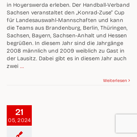
in Hoyers­wer­da erle­ben. Der Hand­ball-Ver­band
Sach­sen ver­an­stal­tet den „Kon­rad-Zuse“ Cup
für Lan­des­aus­wahl-Mann­schaf­ten und kann
die Teams aus Bran­den­burg, Ber­lin, Thü­rin­gen,
Sach­sen, Bay­ern, Sach­sen-Anhalt und Hes­sen
begrü­ßen. In die­sem Jahr sind die Jahr­gän­ge
2008 männ­lich und 2009 weib­lich zu Gast in
der Lau­sitz. Dabei gibt es in die­sem Jahr auch
zwei
…
Wei­ter­le­sen
21
05, 2024