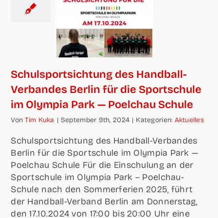
Schul­sport­sich­tung des Han­d­­ball-
Ver­­­ban­­des Ber­lin für die Sport­schu­le
im Olym­pia Park — Poel­chau Schule
Von
Tim Kuka
|
Sep­tem­ber 9th, 2024
|
Kate­go­rien:
Aktu­el­les
Schul­sport­sich­tung des Hand­ball-Ver­ban­des
Ber­lin für die Sport­schu­le im Olym­pia Park —
Poel­chau Schu­le Für die Ein­schu­lung an der
Sport­schu­le im Olym­pia Park – Poel­chau-
Schu­le nach den Som­mer­fe­ri­en 2025, führt
der Hand­ball-Ver­band Ber­lin am Don­ners­tag,
den 17.10.2024 von 17:00 bis 20:00 Uhr eine