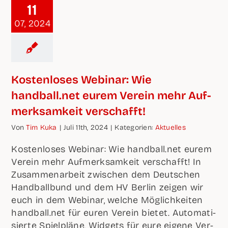
11
07, 2024
Kos­ten­lo­ses Web­i­nar: Wie
handball.net eurem Ver­ein mehr Auf­
merk­sam­keit verschafft!
Von
Tim Kuka
|
Juli 11th, 2024
|
Kate­go­rien:
Aktu­el­les
Kos­ten­lo­ses Web­i­nar: Wie handball.net eurem
Ver­ein mehr Auf­merk­sam­keit ver­schafft! In
Zusam­men­ar­beit zwi­schen dem Deut­schen
Hand­ball­bund und dem HV Ber­lin zei­gen wir
euch in dem Web­i­nar, wel­che Mög­lich­kei­ten
handball.net für euren Ver­ein bie­tet. Auto­ma­ti­
sier­te Spiel­plä­ne, Wid­gets für eure eige­ne Ver­