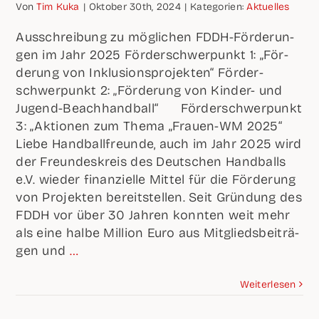
Von
Tim Kuka
|
Okto­ber 30th, 2024
|
Kate­go­rien:
Aktu­el­les
Aus­schrei­bung zu mög­li­chen FDDH-För­de­run­
gen im Jahr 2025 För­der­schwer­punkt 1: „För­
de­rung von Inklu­si­ons­pro­jek­ten“ För­der­
schwer­punkt 2: „För­de­rung von Kin­der- und
Jugend-Beach­hand­ball“ För­der­schwer­punkt
3: „Aktio­nen zum The­ma „Frau­en-WM 2025“
Lie­be Hand­ball­freun­de, auch im Jahr 2025 wird
der Freun­des­kreis des Deut­schen Hand­balls
e.V. wie­der finan­zi­el­le Mit­tel für die För­de­rung
von Pro­jek­ten bereit­stel­len. Seit Grün­dung des
FDDH vor über 30 Jah­ren konn­ten weit mehr
als eine hal­be Mil­li­on Euro aus Mit­glieds­bei­trä­
gen und
…
Wei­ter­le­sen