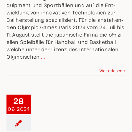
quip­ment und Sport­bäl­len und auf die Ent­
wick­lung von inno­va­ti­ven Tech­no­lo­gien zur
Ball­her­stel­lung spe­zia­li­siert. Für die anste­hen­
den Olym­pic Games Paris 2024 vom 24. Juli bis
11. August stellt die japa­ni­sche Fir­ma die offi­zi­
el­len Spiel­bäl­le für Hand­ball und Bas­ket­ball,
wel­che unter der Lizenz des Inter­na­tio­na­len
Olym­pi­schen
…
Wei­ter­le­sen
28
06, 2024