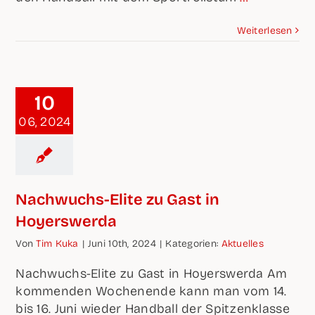
Wei­ter­le­sen
10
06, 2024
Nach­­wuchs-Eli­­te zu Gast in
Hoyerswerda
Von
Tim Kuka
|
Juni 10th, 2024
|
Kate­go­rien:
Aktu­el­les
Nach­wuchs-Eli­te zu Gast in Hoyers­wer­da Am
kom­men­den Wochen­en­de kann man vom 14.
bis 16. Juni wie­der Hand­ball der Spit­zen­klas­se