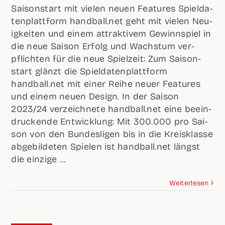
Sai­son­start mit vie­len neu­en Fea­tures Spiel­da­
ten­platt­form handball.net geht mit vie­len Neu­
ig­kei­ten und einem attrak­ti­vem Gewinn­spiel in
die neue Sai­son Erfolg und Wachs­tum ver­
pflich­ten für die neue Spiel­zeit: Zum Sai­son­
start glänzt die Spiel­da­ten­platt­form
handball.net mit einer Rei­he neu­er Fea­tures
und einem neu­en Design. In der Sai­son
2023/24 ver­zeich­ne­te handball.net eine beein­
dru­cken­de Ent­wick­lung: Mit 300.000 pro Sai­
son von den Bun­des­li­gen bis in die Kreis­klas­se
abge­bil­de­ten Spie­len ist handball.net längst
die ein­zi­ge
…
Wei­ter­le­sen