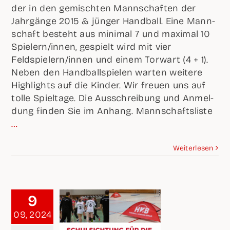
der in den gemisch­ten Mann­schaf­ten der
Jahr­gän­ge 2015 & jün­ger Hand­ball. Eine Mann­
schaft besteht aus mini­mal 7 und maxi­mal 10
Spielern/innen, gespielt wird mit vier
Feldspielern/innen und einem Tor­wart (4 + 1).
Neben den Hand­ball­spie­len war­ten wei­te­re
High­lights auf die Kin­der. Wir freu­en uns auf
tol­le Spiel­ta­ge. Die Aus­schrei­bung und Anmel­
dung fin­den Sie im Anhang. Mann­schafts­lis­te
…
Wei­ter­le­sen
9
09, 2024