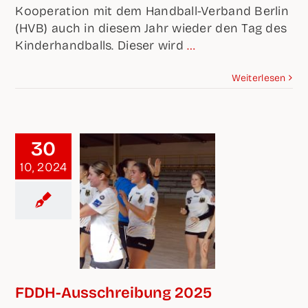
Koope­ra­ti­on mit dem Hand­ball-Ver­band Ber­lin
(HVB) auch in die­sem Jahr wie­der den Tag des
Kin­der­hand­balls. Die­ser wird
…
Wei­ter­le­sen
30
10, 2024
FDDH-Aus­­­schrei­­bung 2025