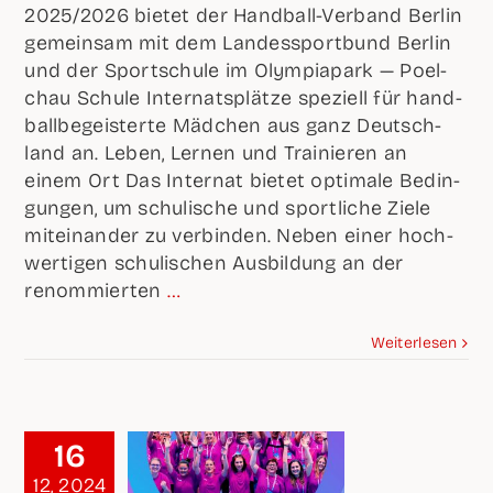
2025/2026 bie­tet der Hand­ball-Ver­band Ber­lin
gemein­sam mit dem Lan­des­sport­bund Ber­lin
und der Sport­schu­le im Olym­pia­park — Poel­
chau Schu­le Inter­nats­plät­ze spe­zi­ell für hand­
ball­be­geis­ter­te Mäd­chen aus ganz Deutsch­
land an. Leben, Ler­nen und Trai­nie­ren an
einem Ort Das Inter­nat bie­tet opti­ma­le Bedin­
gun­gen, um schu­li­sche und sport­li­che Zie­le
mit­ein­an­der zu ver­bin­den. Neben einer hoch­
wer­ti­gen schu­li­schen Aus­bil­dung an der
renom­mier­ten
…
Wei­ter­le­sen
16
12, 2024