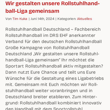
Wir gestal­ten unse­re Rol­l­­stuhl­han­d­­
ball-Liga gemeinsam
Von
Tim Kuka
|
Juni 14th, 2024
|
Kate­go­rien:
Aktu­el­les
Roll­stuhl­hand­ball Deutsch­land – Fach­be­reich
Roll­stuhl­hand­ball im DRS EHF aner­kann­ter
Ver­band für den deut­schen Roll­stuhl­hand­ball
Gro­ße Kam­pa­gne von Roll­stuhl­hand­ball
Deutsch­land „Wir gestal­ten unse­re Roll­stuhl­
hand­ball-Liga gemein­sam“ Ihr möch­tet die
Sport­art Roll­stuhl­hand­ball aktiv mit­ge­stal­ten?
Dann nutzt Eure Chan­ce und teilt uns Eure
Wün­sche für die Gestal­tung eines Liga­be­triebs
mit. Gemein­sam mit Euch möch­ten wir Roll­
stuhl­hand­ball wei­ter vor­an­brin­gen und in
Deutsch­land brei­ter eta­blie­ren. Zum Hin­ter­
grund: Roll­stuhl­hand­ball kom­bi­niert inno­va­tiv
den Hand­ball mit dem Sport­roll­stuhl
…