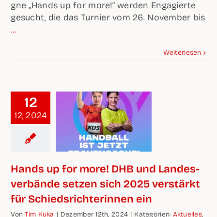
gne „Hands up for more!“ wer­den Enga­gier­te
gesucht, die das Tur­nier vom 26. Novem­ber bis
…
Wei­ter­le­sen
12
12, 2024
Hands up for more! DHB und Lan­des­
ver­bän­de set­zen sich 2025 ver­stärkt
für Schieds­rich­te­rin­nen ein
Von
Tim Kuka
|
Dezem­ber 12th, 2024
|
Kate­go­rien:
Aktu­el­les
,