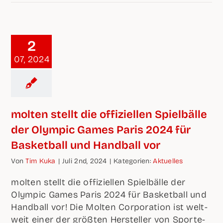
2
07, 2024
mol­ten stellt die offi­zi­el­len Spiel­bäl­le
der Olym­pic Games Paris 2024 für
Bas­ket­ball und Hand­ball vor
Von
Tim Kuka
|
Juli 2nd, 2024
|
Kate­go­rien:
Aktu­el­les
mol­ten stellt die offi­zi­el­len Spiel­bäl­le der
Olym­pic Games Paris 2024 für Bas­ket­ball und
Hand­ball vor! Die Mol­ten Cor­po­ra­ti­on ist welt­
weit einer der größ­ten Her­stel­ler von Spor­t­e­