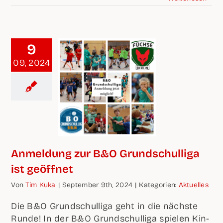
9
09, 2024
Anmel­dung zur B&O Grund­schul­li­ga
ist geöffnet
Von
Tim Kuka
|
Sep­tem­ber 9th, 2024
|
Kate­go­rien:
Aktu­el­les
Die B&O Grund­schul­li­ga geht in die nächs­te
Run­de! In der B&O Grund­schul­li­ga spie­len Kin­