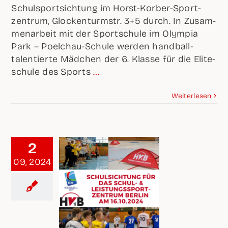
Schul­sport­sich­tung im Horst-Korb­er-Sport­
zen­trum, Glo­cken­turm­str. 3+5 durch. In Zusam­
men­ar­beit mit der Sport­schu­le im Olym­pia
Park – Poel­chau-Schu­le wer­den hand­ball-
talen­tier­te Mäd­chen der 6. Klas­se für die Eli­te­
schu­le des Sports
…
Wei­ter­le­sen
2
09, 2024